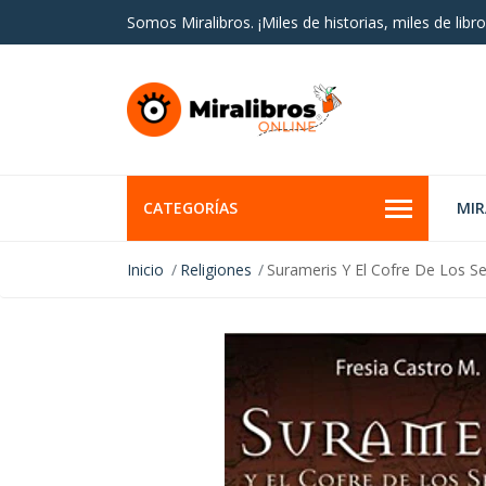
Somos Miralibros. ¡Miles de historias, miles de libro
CATEGORÍAS
MI
Inicio
Religiones
Surameris Y El Cofre De Los S