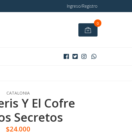
Ingreso/Registro
0
CATALONIA
ris Y El Cofre
os Secretos
$24.000