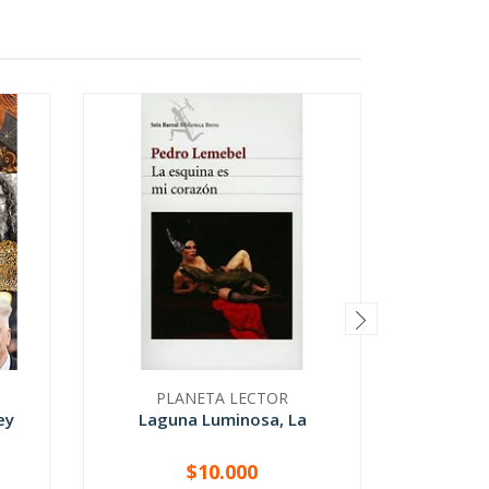
PLANETA LECTOR
ey
Laguna Luminosa, La
Araucar
$10.000
-
+
-