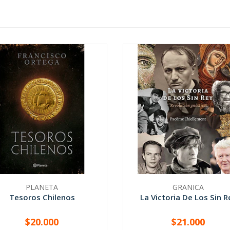
PLANETA
GRANICA
Tesoros Chilenos
La Victoria De Los Sin R
$20.000
$21.000
+
-
+