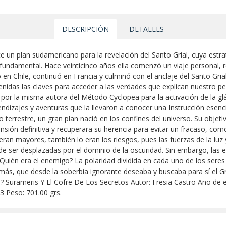
DESCRIPCIÓN
DETALLES
e un plan sudamericano para la revelación del Santo Grial, cuya estrate
l fundamental. Hace veinticinco años ella comenzó un viaje personal, re
o en Chile, continuó en Francia y culminó con el anclaje del Santo Gri
das las claves para acceder a las verdades que explican nuestro pe
por la misma autora del Método Cyclopea para la activación de la glánd
endizajes y aventuras que la llevaron a conocer una Instrucción esenci
o terrestre, un gran plan nació en los confines del universo. Su objet
nsión definitiva y recuperara su herencia para evitar un fracaso, co
eran mayores, también lo eran los riesgos, pues las fuerzas de la luz 
 ser desplazadas por el dominio de la oscuridad. Sin embargo, las e
. ¿Quién era el enemigo? La polaridad dividida en cada uno de los se
más, que desde la soberbia ignorante deseaba y buscaba para sí el Gri
ia? Surameris Y El Cofre De Los Secretos Autor: Fresia Castro Año de e
3 Peso: 701.00 grs.