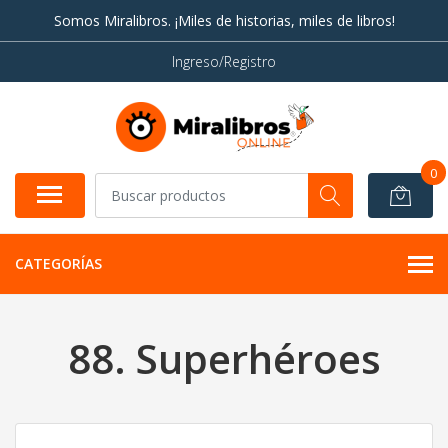
Somos Miralibros. ¡Miles de historias, miles de libros!
Ingreso/Registro
0
CATEGORÍAS
88. Superhéroes