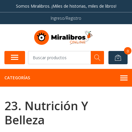
Somos Miralibros. ¡Miles de historias, miles de libros!
Ingreso/Registro
0
CATEGORÍAS
23. Nutrición Y
Belleza