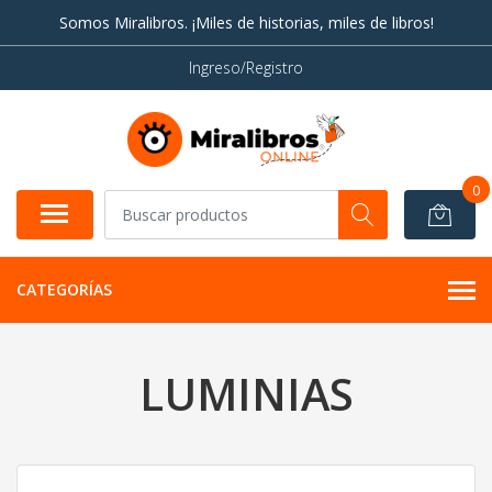
Somos Miralibros. ¡Miles de historias, miles de libros!
Ingreso/Registro
0
CATEGORÍAS
LUMINIAS