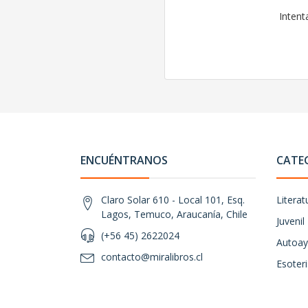
Intent
ENCUÉNTRANOS
CATE
Claro Solar 610 - Local 101, Esq.
Literat
Lagos, Temuco, Araucanía, Chile
Juvenil
(+56 45) 2622024
Autoay
contacto@miralibros.cl
Esoter