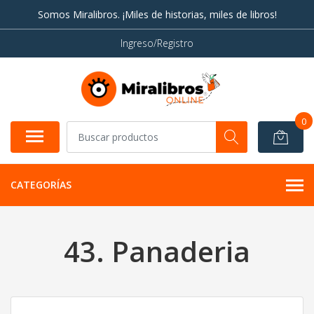
Somos Miralibros. ¡Miles de historias, miles de libros!
Ingreso/Registro
0
CATEGORÍAS
43. Panaderia