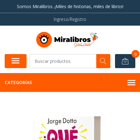
Somos Miralibros. ¡Miles de historias, miles de libros!
Ingreso/Registro
0
CATEGORÍAS