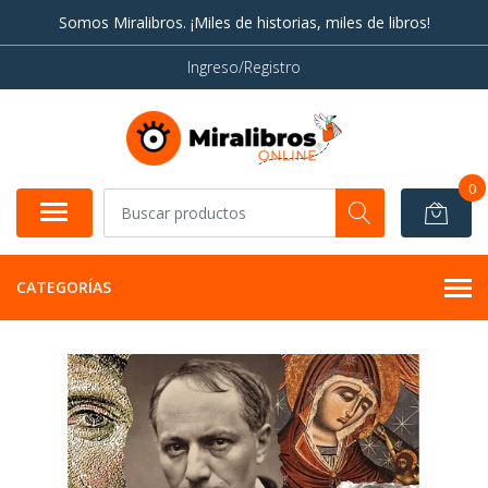
Somos Miralibros. ¡Miles de historias, miles de libros!
Ingreso/Registro
0
CATEGORÍAS