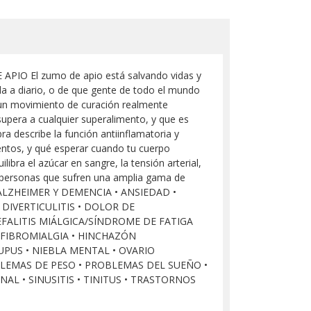
IO El zumo de apio está salvando vidas y
a a diario, o de que gente de todo el mundo
 un movimiento de curación realmente
upera a cualquier superalimento, y que es
a describe la función antiinflamatoria y
entos, y qué esperar cuando tu cuerpo
ilibra el azúcar en sangre, la tensión arterial,
las personas que sufren una amplia gama de
• ALZHEIMER Y DEMENCIA • ANSIEDAD •
 DIVERTICULITIS • DOLOR DE
FALITIS MIÁLGICA/SÍNDROME DE FATIGA
 FIBROMIALGIA • HINCHAZÓN
UPUS • NIEBLA MENTAL • OVARIO
BLEMAS DE PESO • PROBLEMAS DEL SUEÑO •
L • SINUSITIS • TINITUS • TRASTORNOS