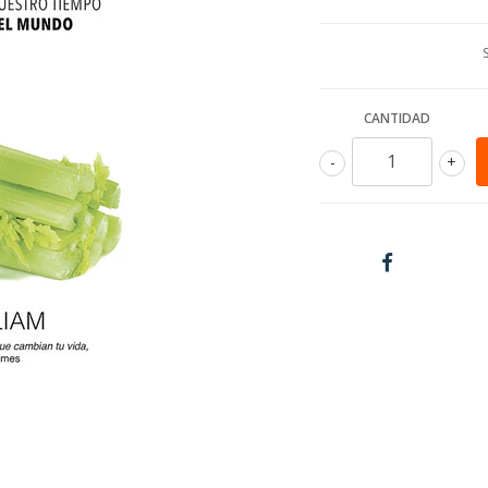
CANTIDAD
-
+