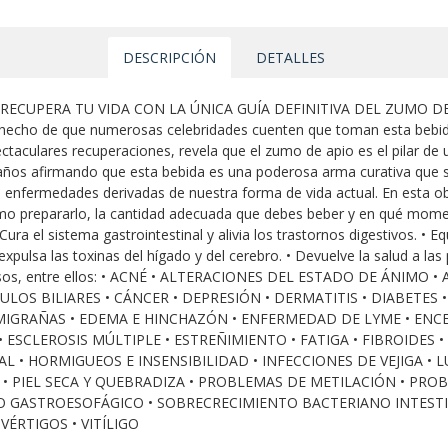
DESCRIPCIÓN
DETALLES
 RECUPERA TU VIDA CON LA ÚNICA GUÍA DEFINITIVA DEL ZUMO DE AP
l hecho de que numerosas celebridades cuenten que toman esta bebid
taculares recuperaciones, revela que el zumo de apio es el pilar de
 años afirmando que esta bebida es una poderosa arma curativa que s
 enfermedades derivadas de nuestra forma de vida actual. En esta obr
 cómo prepararlo, la cantidad adecuada que debes beber y en qué mom
ura el sistema gastrointestinal y alivia los trastornos digestivos. • Equ
y expulsa las toxinas del hígado y del cerebro. • Devuelve la salud a 
iosos, entre ellos: • ACNÉ • ALTERACIONES DEL ESTADO DE ÁNIMO 
ULOS BILIARES • CÁNCER • DEPRESIÓN • DERMATITIS • DIABETES •
MIGRAÑAS • EDEMA E HINCHAZÓN • ENFERMEDAD DE LYME • ENCE
SCLEROSIS MÚLTIPLE • ESTREÑIMIENTO • FATIGA • FIBROIDES •
 • HORMIGUEOS E INSENSIBILIDAD • INFECCIONES DE VEJIGA • L
 • PIEL SECA Y QUEBRADIZA • PROBLEMAS DE METILACIÓN • PRO
O GASTROESOFÁGICO • SOBRECRECIMIENTO BACTERIANO INTESTINA
VÉRTIGOS • VITÍLIGO