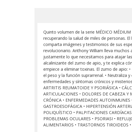
Quinto volumen de la serie MÉDICO MÉDIUM
recuperando la salud de miles de personas. E
comparta imágenes y testimonios de sus espec
revolucionario. Anthony William lleva muchos
justamente lo que necesitamos para atajar las
alcalinizante del zumo de apio, y te explica
empiece a eliminar toxinas. El zumo de apio: • C
el peso y la función suprarrenal. • Neutraliza 
enfermedades y síntomas crónicos y mister
ARTRITIS REUMATOIDE Y PSORIÁSICA • CÁLC
ARTICULACIONES • DOLORES DE CABEZA Y 
CRÓNICA • ENFERMEDADES AUTOINMUNES • E
GASTROESOFÁGICA • HIPERTENSIÓN ARTERIAL
POLIQUÍSTICO • PALPITACIONES CARDÍACAS
PROBLEMAS OCULARES • PSORIASI • REFLUJ
ALIMENTARIOS • TRASTORNOS TIROIDEOS • 