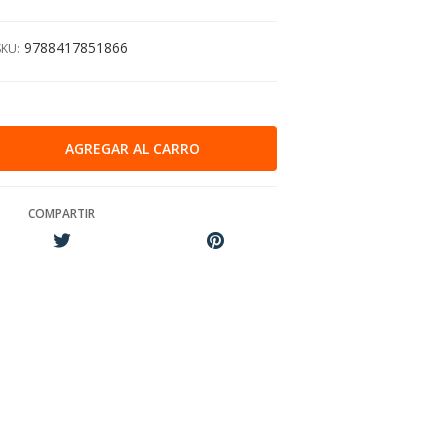
9788417851866
SKU:
COMPARTIR