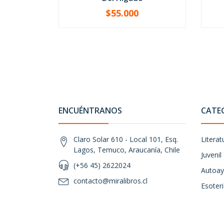
$55.000
-
+
-
ENCUÉNTRANOS
CATE
Claro Solar 610 - Local 101, Esq.
Literat
Lagos, Temuco, Araucanía, Chile
Juvenil
(+56 45) 2622024
Autoay
contacto@miralibros.cl
Esoter