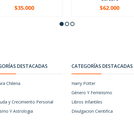
$35.000
$62.000
+
-
+
GORÍAS DESTACADAS
CATEGORÍAS DESTACADAS
ura Chilena
Harry Potter
Género Y Feminismo
uda y Crecimiento Personal
Libros Infantiles
ismo Y Astrologia
Divulgacion Cientifica