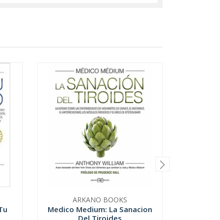
ARKANO BOOKS
Tu
Medico Medium: La Sanacion
Tu 
Del Tiroides