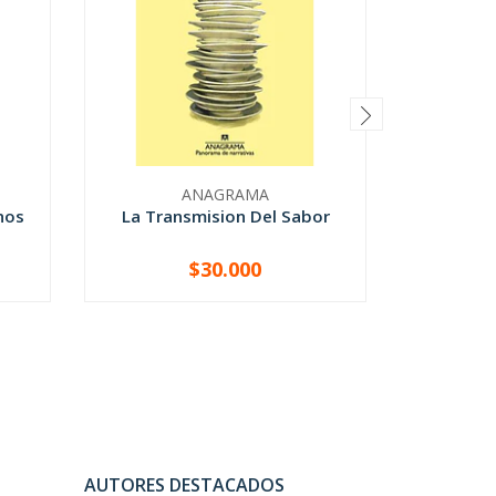
ANAGRAMA
nos
La Transmision Del Sabor
Vida
$30.000
-
+
-
AUTORES DESTACADOS