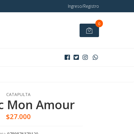
Ingreso/Registro
0
CATAPULTA
c Mon Amour
$27.000
9789876379120