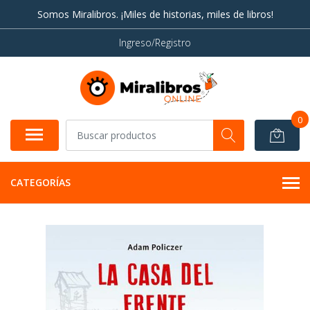
Somos Miralibros. ¡Miles de historias, miles de libros!
Ingreso/Registro
0
CATEGORÍAS