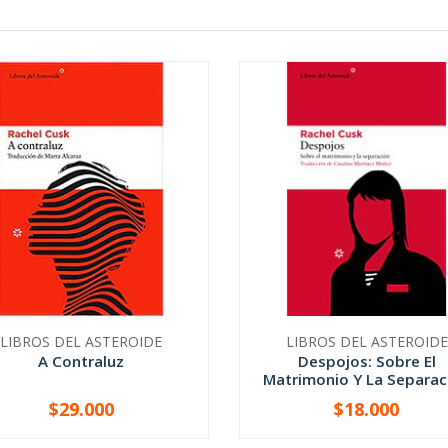
LIBROS DEL ASTEROIDE
LIBROS DEL ASTEROIDE
A Contraluz
Despojos: Sobre El
Matrimonio Y La Separac
$29.000
$18.000
+
-
+