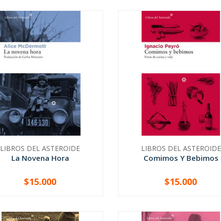
LIBROS DEL ASTEROIDE
LIBROS DEL ASTEROIDE
La Novena Hora
Comimos Y Bebimos
$15.000
$15.000
+
-
+