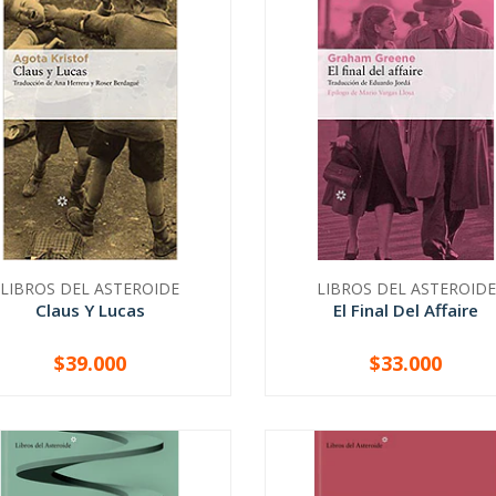
LIBROS DEL ASTEROIDE
LIBROS DEL ASTEROIDE
Claus Y Lucas
El Final Del Affaire
$39.000
$33.000
+
-
+