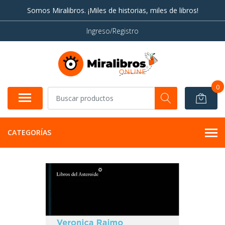
Somos Miralibros. ¡Miles de historias, miles de libros!
Ingreso/Registro
0
CATEGORÍAS