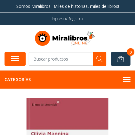
Somos Miralibros. ¡Miles de historias, miles de libros!
Ingreso/Registro
0
CATEGORÍAS