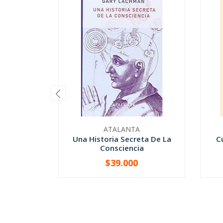
ATALANTA
Una Historia Secreta De La
C
Consciencia
$39.000
-
+
-