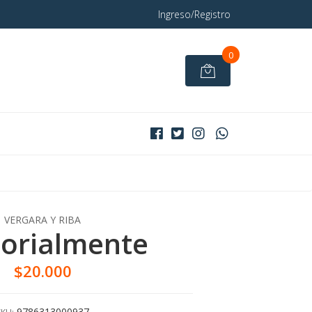
Ingreso/Registro
0
VERGARA Y RIBA
orialmente
$20.000
9786313000937