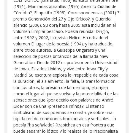
LUIS MUÑOZ (Granada, 1966) es autor de Septiembre
(1991), Manzanas amarillas (1995) ?premio Ciudad de
Córdoba?, El apetito (1998), Correspondencias (2001) ?
premio Generación del 27 y Ojo Crítico?, y Querido
silencio (2006). Su obra hasta 2005 está incluida en el
volumen Limpiar pescado. Poesía reunida. Dirigió,
entre 1992 y 2002, la revista Hélice. Ha editado el
volumen El lugar de la poesía (1994), y ha traducido,
entre otros autores, a Giuseppe Ungaretti y una
selección de poetas británicos de la llamada New
Generation. Desde 2012 es profesor en la Universidad
de Iowa, Estados Unidos, y vive entre Iowa City y
Madrid. Su escritura explora lo irrepetible de cada cosa,
la duración, el aislamiento, la falta, la transformación
con los otros, la presión de la memoria, el origen
como el lugar al que se vuelve y la potencialidad de las
sensaciones que ?por decirlo con palabras de André
Gide? son de una ?presencia infinita?. El intenso
simbolismo de sus poemas se construye sobre una
tupida red de conexiones horizontales y verticales. La
poesía ?ha señalado? ?trapichea en esa frontera que
puede separar lo lógico y lo realista de lo irracionalista