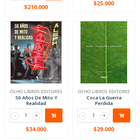
$25.000
$210.000
OCHO LIBROS EDITORES
OCHO LIBROS EDITORES
50 Años De Mito Y
Coca La Guerra
Realidad
Perdida
-
+
-
+
$34.000
$29.000