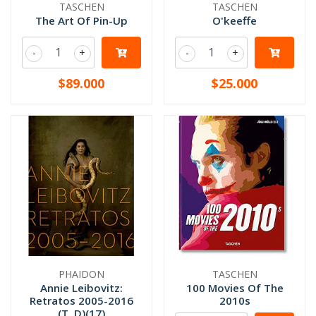
TASCHEN
TASCHEN
The Art Of Pin-Up
O'keeffe
-
+
-
+
$89.000
$25.000
PHAIDON
TASCHEN
Annie Leibovitz:
100 Movies Of The
Retratos 2005-2016
2010s
(T. D)(17)