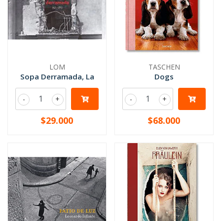
LOM
TASCHEN
Sopa Derramada, La
Dogs
-
+
-
+
$29.000
$68.000