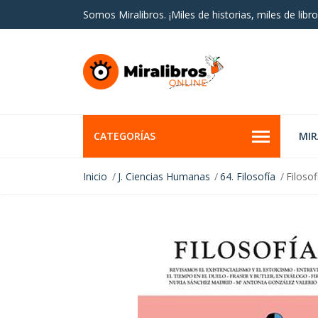
Somos Miralibros. ¡Miles de historias, miles de libro
CATEGORÍAS
MI
Inicio
J. Ciencias Humanas
64. Filosofía
Filosof