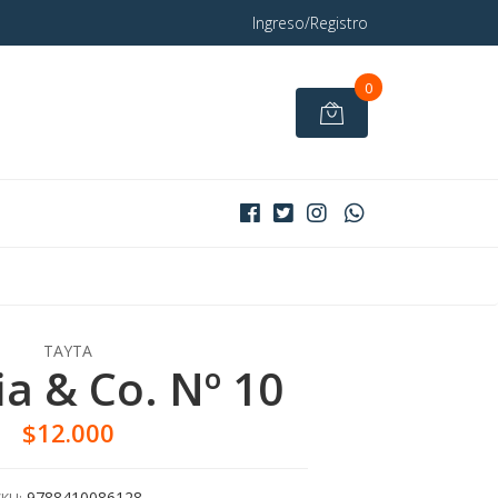
Ingreso/Registro
0
TAYTA
ia & Co. Nº 10
$12.000
9788410086128