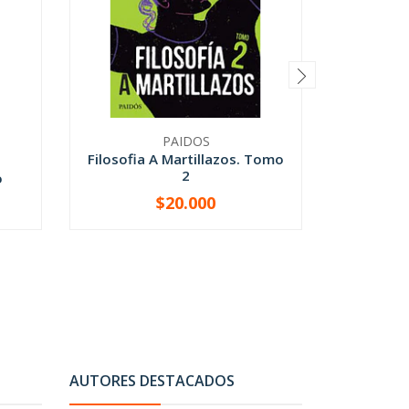
PAIDOS
Filosofia A Martillazos. Tomo
Contra
2
O
o
$20.000
-
+
-
AUTORES DESTACADOS