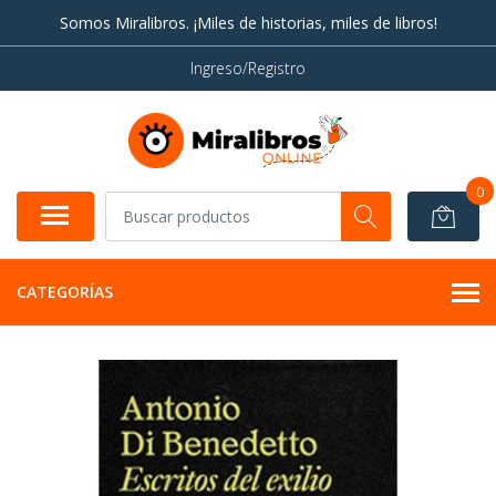
Somos Miralibros. ¡Miles de historias, miles de libros!
Ingreso/Registro
0
CATEGORÍAS