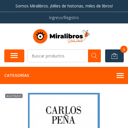
Somos Miralibros. ¡Miles de historias, miles de libros!
Ingreso/Registro
0
CATEGORÍAS
AGOTADO