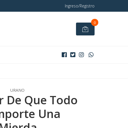
Ingreso/Registro
0
URANO
er De Que Todo
mporte Una
Mierda