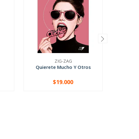
ZIG-ZAG
Quierete Mucho Y Otros
El Suti
Todo) 
$19.000
-
+
-