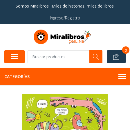
Somos Miralibros. ¡Miles de historias, miles de libros!
Ingreso/Registro
0
CATEGORÍAS