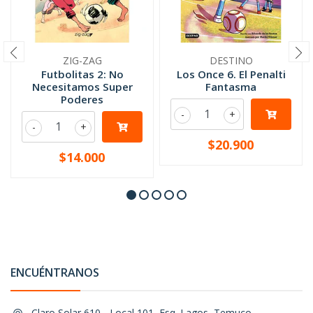
ZIG-ZAG
DESTINO
Futbolitas 2: No
Los Once 6. El Penalti
Necesitamos Super
Fantasma
Poderes
-
+
-
+
$20.900
$14.000
ENCUÉNTRANOS
Claro Solar 610 - Local 101, Esq. Lagos, Temuco,