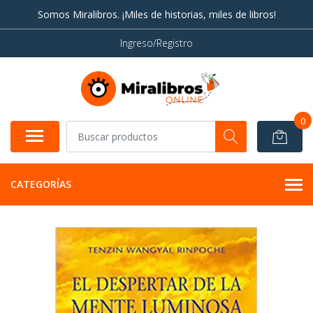
Somos Miralibros. ¡Miles de historias, miles de libros!
Ingreso/Registro
0
CATEGORÍAS