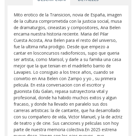
Mito erotico de la Transicion, novia de España, imagen
de la cultura comprometida con la justicia social, musa
de dramaturgos, cineastas y compositores, Ana Belen
encarna nuestra historia reciente. Maria del Pilar
Cuesta Acosta, Ana Belen para el resto del universo,
fue la ultima niña prodigio. Desde que empezo a
cantar en losconcursos radiofonicos, supo que queria
ser artista, como Marisol, y darle a su familia una casa
mejor que la que tenian en el madrileño barrio de
Lavapies. Lo consiguio a los trece años, cuando se
convirtio en Ana Belen con Zampo y yo , su primera
pelicula. En esta conversacion con el escritor y
guionista Edu Galan, repasa sutrayectoria vital y
profesional, donde ha habido muchos exitos y algun
fracaso, y donde ha llevado en paralelo sus dos
carreras artisticas: la de cantante, que ha desarrollado
con su compañero de vida, Victor Manuel, y la de actriz
de teatro y de cine. Sus canciones y peliculas son hoy
parte de nuestra memoria colectiva.En 2025 estrena
nuevo disco, Vengo con los ojos nuevos , que