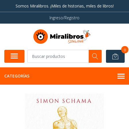
Somos Miralibros. ¡Miles de historias, miles de libros!
Ingreso/Registro
0
CATEGORÍAS