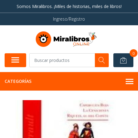
Somos Miralibros. ¡Miles de historias, miles de libros!
Ingreso/Registro
0
CATEGORÍAS