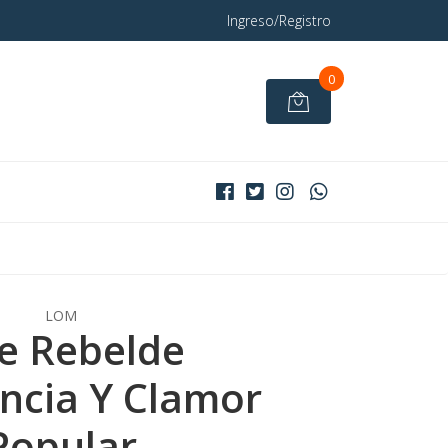
Ingreso/Registro
0
LOM
e Rebelde
encia Y Clamor
Popular