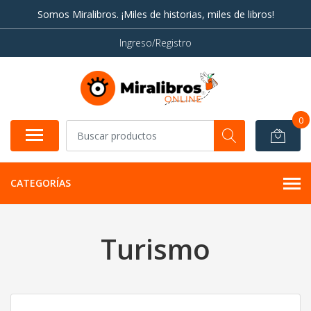
Somos Miralibros. ¡Miles de historias, miles de libros!
Ingreso/Registro
0
CATEGORÍAS
Turismo