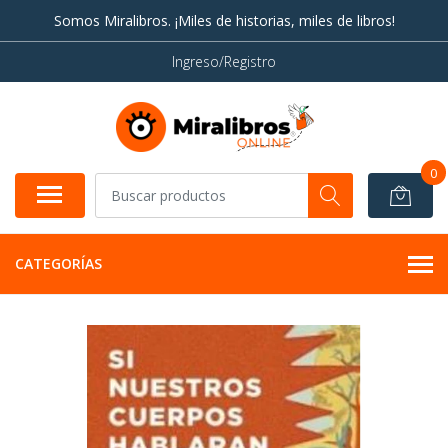
Somos Miralibros. ¡Miles de historias, miles de libros!
Ingreso/Registro
0
CATEGORÍAS