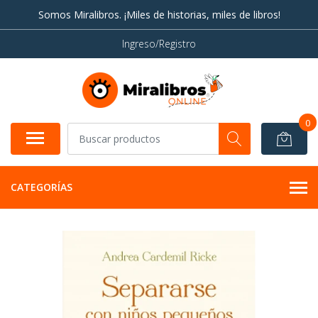
Somos Miralibros. ¡Miles de historias, miles de libros!
Ingreso/Registro
0
CATEGORÍAS