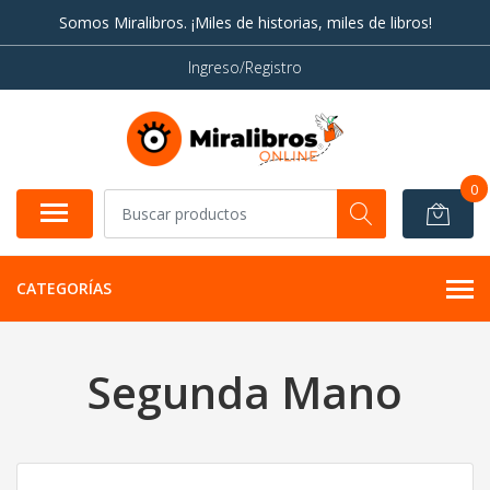
Somos Miralibros. ¡Miles de historias, miles de libros!
Ingreso/Registro
0
CATEGORÍAS
Segunda Mano