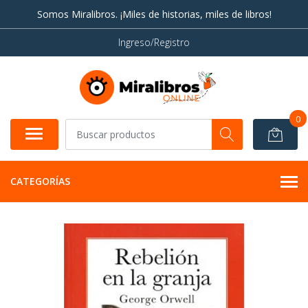
Somos Miralibros. ¡Miles de historias, miles de libros!
Ingreso/Registro
0
CATEGORÍAS