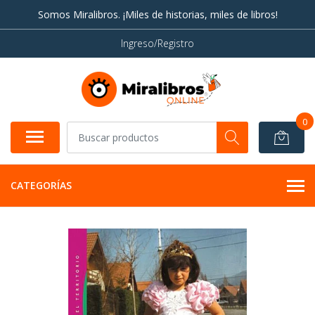
Somos Miralibros. ¡Miles de historias, miles de libros!
Ingreso/Registro
0
CATEGORÍAS