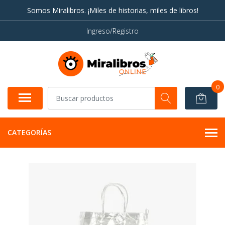
Somos Miralibros. ¡Miles de historias, miles de libros!
Ingreso/Registro
0
CATEGORÍAS