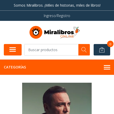
Somos Miralibros. ¡Miles de historias, miles de libros!
Ingreso/Registro
0
CATEGORÍAS