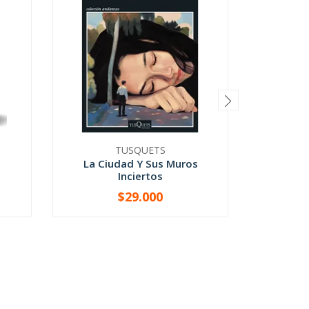
TUSQUETS
La Ciudad Y Sus Muros
La 
Inciertos
$29.000
-
+
-