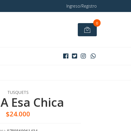
Ingreso/Registro
0
TUSQUETS
 A Esa Chica
$24.000
9789569961434