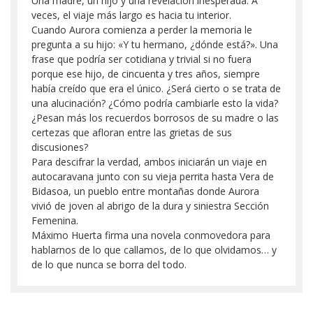
Una madre, un hijo y una revelación inesperada. A
veces, el viaje más largo es hacia tu interior.
Cuando Aurora comienza a perder la memoria le
pregunta a su hijo: «Y tu hermano, ¿dónde está?». Una
frase que podría ser cotidiana y trivial si no fuera
porque ese hijo, de cincuenta y tres años, siempre
había creído que era el único. ¿Será cierto o se trata de
una alucinación? ¿Cómo podría cambiarle esto la vida?
¿Pesan más los recuerdos borrosos de su madre o las
certezas que afloran entre las grietas de sus
discusiones?
Para descifrar la verdad, ambos iniciarán un viaje en
autocaravana junto con su vieja perrita hasta Vera de
Bidasoa, un pueblo entre montañas donde Aurora
vivió de joven al abrigo de la dura y siniestra Sección
Femenina.
Máximo Huerta firma una novela conmovedora para
hablarnos de lo que callamos, de lo que olvidamos… y
de lo que nunca se borra del todo.