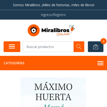
Somos Miralibros. ¡Miles de historias, miles de libros!
Ingreso/Registro
0
CATEGORÍAS