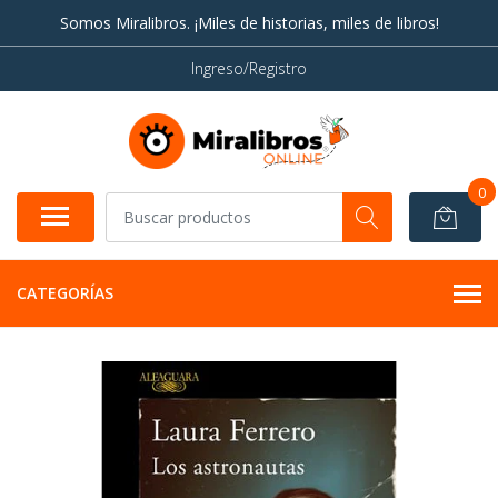
Somos Miralibros. ¡Miles de historias, miles de libros!
Ingreso/Registro
0
CATEGORÍAS