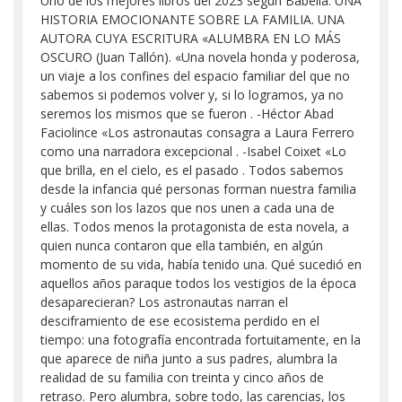
Uno de los mejores libros del 2023 según Babelia. UNA
HISTORIA EMOCIONANTE SOBRE LA FAMILIA. UNA
AUTORA CUYA ESCRITURA «ALUMBRA EN LO MÁS
OSCURO (Juan Tallón). «Una novela honda y poderosa,
un viaje a los confines del espacio familiar del que no
sabemos si podemos volver y, si lo logramos, ya no
seremos los mismos que se fueron . -Héctor Abad
Faciolince «Los astronautas consagra a Laura Ferrero
como una narradora excepcional . -Isabel Coixet «Lo
que brilla, en el cielo, es el pasado . Todos sabemos
desde la infancia qué personas forman nuestra familia
y cuáles son los lazos que nos unen a cada una de
ellas. Todos menos la protagonista de esta novela, a
quien nunca contaron que ella también, en algún
momento de su vida, había tenido una. Qué sucedió en
aquellos años paraque todos los vestigios de la época
desaparecieran? Los astronautas narran el
desciframiento de ese ecosistema perdido en el
tiempo: una fotografía encontrada fortuitamente, en la
que aparece de niña junto a sus padres, alumbra la
realidad de su familia con treinta y cinco años de
retraso. Pero alumbra, sobre todo, las carencias, los