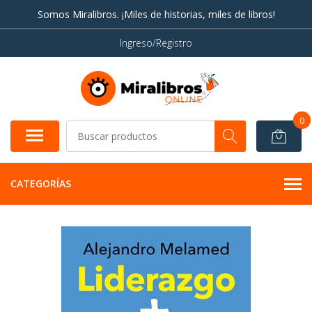
Somos Miralibros. ¡Miles de historias, miles de libros!
Ingreso/Registro
0
CATEGORÍAS