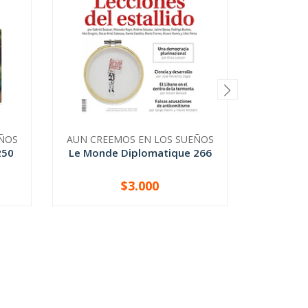
ÑOS
AUN CREEMOS EN LOS SUEÑOS
AUN CRE
250
Le Monde Diplomatique 266
Le Mond
$3.000
-
+
-