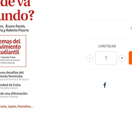
CANTIDAD
-
+