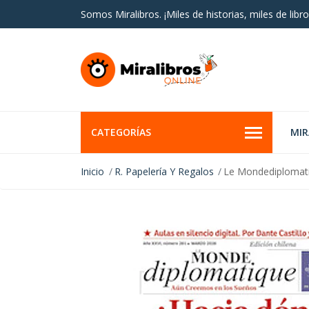
Somos Miralibros. ¡Miles de historias, miles de libro
CATEGORÍAS
MI
Inicio
R. Papelería Y Regalos
Le Mondediplomat