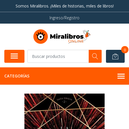
Somos Miralibros. ¡Miles de historias, miles de libros!
Ingreso/Registro
0
CATEGORÍAS