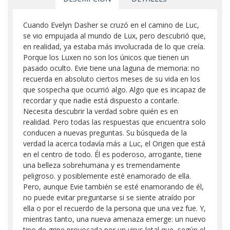
Cuando Evelyn Dasher se cruzó en el camino de Luc,
se vio empujada al mundo de Lux, pero descubrió que,
en realidad, ya estaba más involucrada de lo que creía.
Porque los Luxen no son los únicos que tienen un
pasado oculto. Evie tiene una laguna de memoria: no
recuerda en absoluto ciertos meses de su vida en los
que sospecha que ocurrió algo. Algo que es incapaz de
recordar y que nadie está dispuesto a contarle.
Necesita descubrir la verdad sobre quién es en
realidad. Pero todas las respuestas que encuentra solo
conducen a nuevas preguntas. Su búsqueda de la
verdad la acerca todavía más a Luc, el Origen que está
en el centro de todo. Él es poderoso, arrogante, tiene
una belleza sobrehumana y es tremendamente
peligroso. y posiblemente esté enamorado de ella.
Pero, aunque Evie también se esté enamorando de él,
no puede evitar preguntarse si se siente atraído por
ella o por el recuerdo de la persona que una vez fue. Y,
mientras tanto, una nueva amenaza emerge: un nuevo
tipo de gripe provocada por un virus letal que, según el