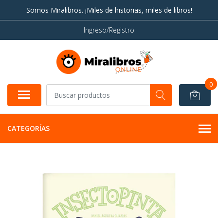
Somos Miralibros. ¡Miles de historias, miles de libros!
Ingreso/Registro
0
CATEGORÍAS