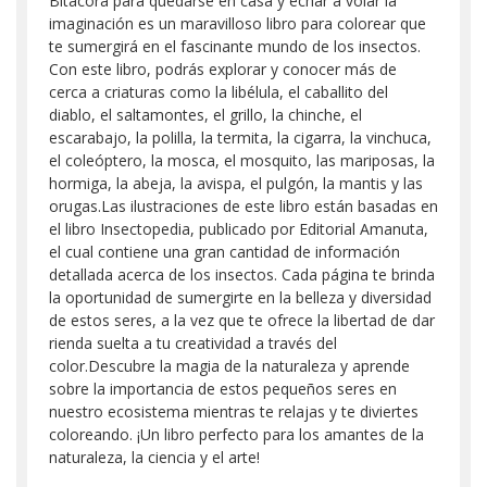
Bitácora para quedarse en casa y echar a volar la
imaginación es un maravilloso libro para colorear que
te sumergirá en el fascinante mundo de los insectos.
Con este libro, podrás explorar y conocer más de
cerca a criaturas como la libélula, el caballito del
diablo, el saltamontes, el grillo, la chinche, el
escarabajo, la polilla, la termita, la cigarra, la vinchuca,
el coleóptero, la mosca, el mosquito, las mariposas, la
hormiga, la abeja, la avispa, el pulgón, la mantis y las
orugas.Las ilustraciones de este libro están basadas en
el libro Insectopedia, publicado por Editorial Amanuta,
el cual contiene una gran cantidad de información
detallada acerca de los insectos. Cada página te brinda
la oportunidad de sumergirte en la belleza y diversidad
de estos seres, a la vez que te ofrece la libertad de dar
rienda suelta a tu creatividad a través del
color.Descubre la magia de la naturaleza y aprende
sobre la importancia de estos pequeños seres en
nuestro ecosistema mientras te relajas y te diviertes
coloreando. ¡Un libro perfecto para los amantes de la
naturaleza, la ciencia y el arte!