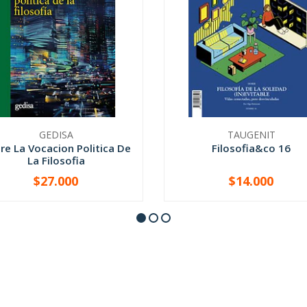
GEDISA
TAUGENIT
re La Vocacion Politica De
Filosofia&co 16
La Filosofia
$27.000
$14.000
+
-
+