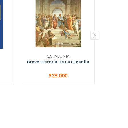
CATALONIA
AD
Breve Historia De La Filosofia
Que 
$23.000
-
+
-