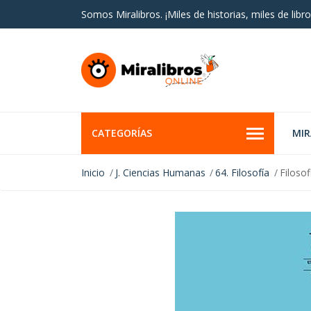
Somos Miralibros. ¡Miles de historias, miles de libro
CATEGORÍAS
MI
Inicio
J. Ciencias Humanas
64. Filosofía
Filosof