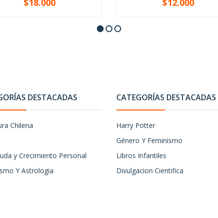
$18.000
$12.000
+
-
+
GORÍAS DESTACADAS
CATEGORÍAS DESTACADAS
ura Chilena
Harry Potter
Género Y Feminismo
uda y Crecimiento Personal
Libros Infantiles
ismo Y Astrologia
Divulgacion Cientifica