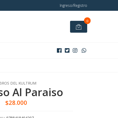
Ingreso/Registro
0
IBROS DEL KULTRUM
so Al Paraiso
$28.000
9788418404207