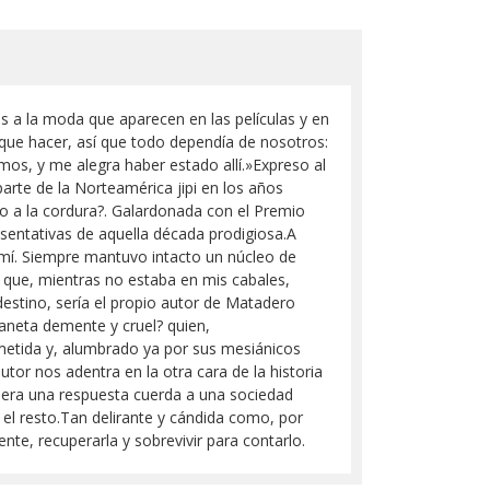
os a la moda que aparecen en las películas y en
a que hacer, así que todo dependía de nosotros:
mos, y me alegra haber estado allí.»Expreso al
arte de la Norteamérica jipi en los años
no a la cordura?. Galardonada con el Premio
sentativas de aquella década prodigiosa.A
e mí. Siempre mantuvo intacto un núcleo de
r que, mientras no estaba en mis cabales,
destino, sería el propio autor de Matadero
laneta demente y cruel? quien,
ometida y, alumbrado ya por sus mesiánicos
utor nos adentra en la otra cara de la historia
ia era una respuesta cuerda a una sociedad
n el resto.Tan delirante y cándida como, por
nte, recuperarla y sobrevivir para contarlo.