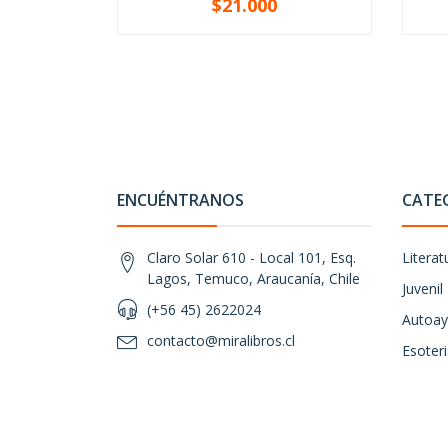
$21.000
-
+
-
ENCUÉNTRANOS
CATE
Claro Solar 610 - Local 101, Esq.
Literat
Lagos, Temuco, Araucanía, Chile
Juvenil
(+56 45) 2622024
Autoay
contacto@miralibros.cl
Esoter