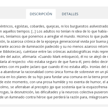
DESCRIPCIÓN
DETALLES
tricos, egoístas, cobardes, quejicas, ni los burguesitos asilvestrad
aquellos tiempos. [...] Los adultos no tenían ni idea de lo que habí
antes, teníamos que ponernos a arreglar el mundo. Hicimos lo que pudi
ión, la azarosa crónica de la epopeya generacional vivida por buena p
delirante acceso de iluminación padecido y su no menos azaroso retor
 Bibliotecas), cuéntase entre las crónicas autobiográficas más repre
adre del autor, afirmaría: «Cuando Mark enloqueció, él no se alejó d
alaría al respecto: «No estaba seguro de que fuera él, pero debo deci
es con mi padre (aclaro que cuando él no estaba allí)». Ironías del 
n a abandonar la racionalidad como única forma de sobrevivir en un p
encia en los planes de su hijo para fundar una comuna en la tierra pr
rtir de este momento, con una prosa humilde y no exenta de humor, el a
colmo, se aferraban al precepto jipi que sostenía que la esquizofren
gas, la desnutrición, las dificultades y la neurosis colectiva pusiero
a de un iluminado contra héroe que perderá la razón para, milagrosame