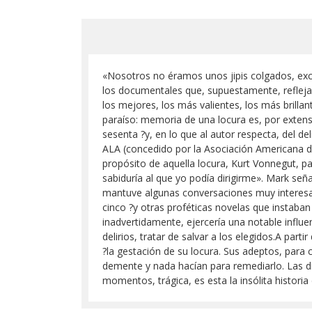
«Nosotros no éramos unos jipis colgados, excén
los documentales que, supuestamente, reflejan 
los mejores, los más valientes, los más brill
paraíso: memoria de una locura es, por extens
sesenta ?y, en lo que al autor respecta, del 
ALA (concedido por la Asociación Americana de
propósito de aquella locura, Kurt Vonnegut, p
sabiduría al que yo podía dirigirme». Mark señ
mantuve algunas conversaciones muy interesant
cinco ?y otras proféticas novelas que instaba
inadvertidamente, ejercería una notable influ
delirios, tratar de salvar a los elegidos.A pa
?la gestación de su locura. Sus adeptos, para 
demente y nada hacían para remediarlo. Las dro
momentos, trágica, es esta la insólita histori