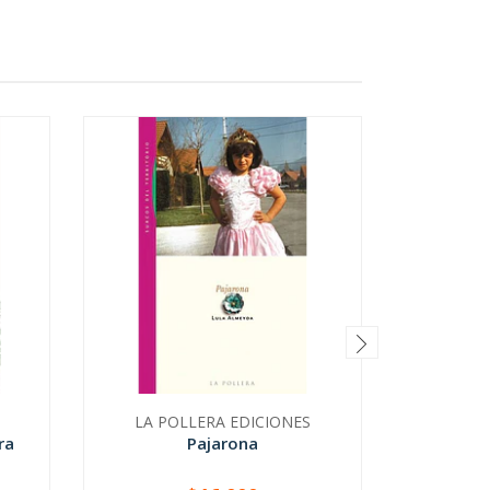
LA POLLERA EDICIONES
PL
ra
Pajarona
Hue