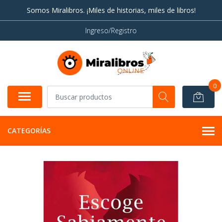
Somos Miralibros. ¡Miles de historias, miles de libros!
Ingreso/Registro
0
CATEGORÍAS