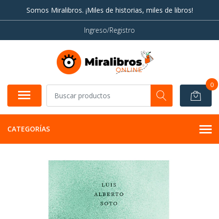
Somos Miralibros. ¡Miles de historias, miles de libros!
Ingreso/Registro
0
CATEGORÍAS