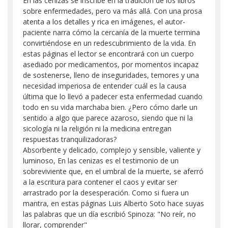
En las cenizas se inscribe en la tradición de los libros
sobre enfermedades, pero va más allá. Con una prosa
atenta a los detalles y rica en imágenes, el autor-
paciente narra cómo la cercanía de la muerte termina
convirtiéndose en un redescubrimiento de la vida. En
estas páginas el lector se encontrará con un cuerpo
asediado por medicamentos, por momentos incapaz
de sostenerse, lleno de inseguridades, temores y una
necesidad imperiosa de entender cuál es la causa
última que lo llevó a padecer esta enfermedad cuando
todo en su vida marchaba bien. ¿Pero cómo darle un
sentido a algo que parece azaroso, siendo que ni la
sicología ni la religión ni la medicina entregan
respuestas tranquilizadoras?
Absorbente y delicado, complejo y sensible, valiente y
luminoso, En las cenizas es el testimonio de un
sobreviviente que, en el umbral de la muerte, se aferró
a la escritura para contener el caos y evitar ser
arrastrado por la desesperación. Como si fuera un
mantra, en estas páginas Luis Alberto Soto hace suyas
las palabras que un día escribió Spinoza: "No reír, no
llorar, comprender"