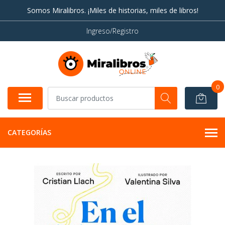
Somos Miralibros. ¡Miles de historias, miles de libros!
Ingreso/Registro
0
CATEGORÍAS