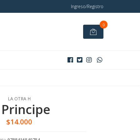
Ingreso/Registro
0
LA OTRA H
 Principe
$14.000
9788416540754