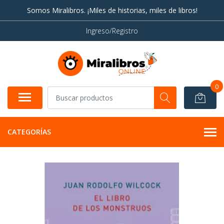
Somos Miralibros. ¡Miles de historias, miles de libros!
Ingreso/Registro
0
CATEGORÍAS