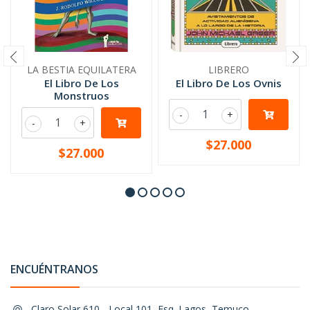
LA BESTIA EQUILATERA
LIBRERO
El Libro De Los
El Libro De Los Ovnis
Monstruos
-
+
-
+
$27.000
$27.000
ENCUÉNTRANOS
Claro Solar 610 - Local 101, Esq. Lagos, Temuco,