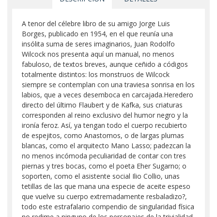
A tenor del célebre libro de su amigo Jorge Luis
Borges, publicado en 1954, en el que reunía una
insólita suma de seres imaginarios, Juan Rodolfo
Wilcock nos presenta aquí un manual, no menos
fabuloso, de textos breves, aunque ceñido a códigos
totalmente distintos: los monstruos de Wilcock
siempre se contemplan con una traviesa sonrisa en los
labios, que a veces desemboca en carcajada.Heredero
directo del último Flaubert y de Kafka, sus criaturas
corresponden al reino exclusivo del humor negro y la
ironía feroz. Así, ya tengan todo el cuerpo recubierto
de espejitos, como Anastomos, o de largas plumas
blancas, como el arquitecto Mano Lasso; padezcan la
no menos incómoda peculiaridad de contar con tres
piernas y tres bocas, como el poeta Eher Sugarno; o
soporten, como el asistente social Ilio Collio, unas
tetillas de las que mana una especie de aceite espeso
que vuelve su cuerpo extremadamente resbaladizo?,
todo este estrafalario compendio de singularidad física
no redime a ninguno de los personajes de la trivialidad